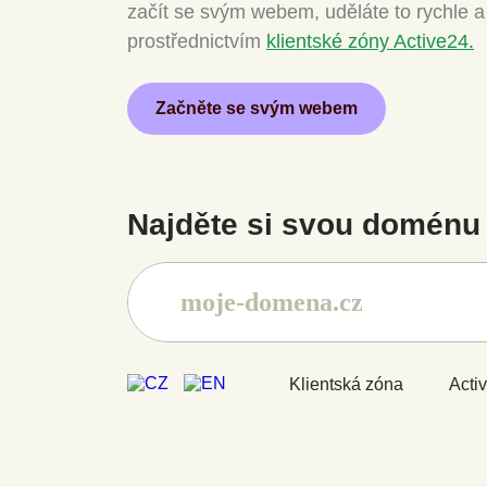
začít se svým webem, uděláte to rychle 
prostřednictvím
klientské zóny Active24.
Začněte se svým webem
Najděte si svou doménu 
Klientská zóna
Acti