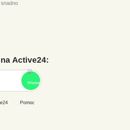
a snadno
na Active24:
ve24
Pomoc