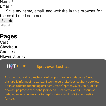
Name
*
Email
*
Save my name, email, and website in this browser for
the next time I comment.
Hledat
Pages
Cart
Checkout
Cookies
Hlavní stránka
Kontakt
Login and register
Spravovat Souhlas
Ochrana osobních údajů
Page 404
Abychom poskytli co nejlepší služby, používáme k ukládání a/nebo
Panel
přístupu k informacím o zařízení technologie jako jsou soubory cookies.
Všeobecné obchodní podmínky
Souhlas s těmito technologiemi nám umožní zpracovávat údaje, jako je
Archives
chování při procházení nebo jedinečná ID na tomto webu. Nesouhlas
nebo odvolání souhlasu může nepříznivě ovlivnit určité vlastnosti a
Categories
funkce.
No categories